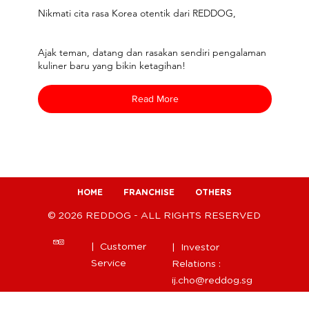
Nikmati cita rasa Korea otentik dari REDDOG,
Ajak teman, datang dan rasakan sendiri pengalaman
kuliner baru yang bikin ketagihan!
Read More
HOME
FRANCHISE
OTHERS
© 2026 REDDOG - ALL RIGHTS RESERVED
| Customer
| Investor
Service
Relations :
ij.cho@reddog.sg